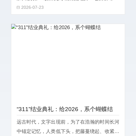
2026-07-23
起，新的消息开始闪烁。智能体（Agent）、模
型深度应用、视频生成&hellip;&hellip;这些当下
人
“311”结业典礼：给2026，系个蝴蝶结
远古时代，文字出现前，为了在浩瀚的时间长河
中锚定记忆，人类低下头，把藤蔓绕起、收紧。