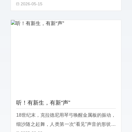
2026-05-15
于是，一个“结”诞生了。 从“结绳记事”开
始，“结”便不再
听！有新生，有新“声”
18世纪末，克拉德尼用琴弓唤醒金属板的振动，
细沙随之起舞，人类第一次“看见”声音的形状。